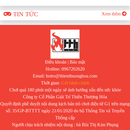
TIN TỨC
Xem thêm
Điều khoản
|
Bảo mật
Hotline: 0967202620
Email: hotro@thienthuonghoa.com
Thời gian:
Giờ hành chính
Chơi quá 180 phút một ngày sẽ ảnh hưởng xấu đến sức khỏe
Công ty Cổ Phần Giải Trí Thiên Thượng Hỏa
Quyết định phê duyệt nội dung kịch bản trò chơi điện tử G1 trên mạng
số: 35/GP-BTTTT ngày 21/01/2020 do bộ Thông Tin và Truyền
Thông cấp
Người chịu trách nhiệm nội dung : bà Bùi Thị Kim Phụng