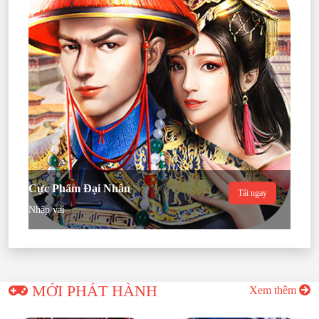
Cực Phẩm Đại Nhân
Tải ngay
Nhập vai
MỚI PHÁT HÀNH
Xem thêm