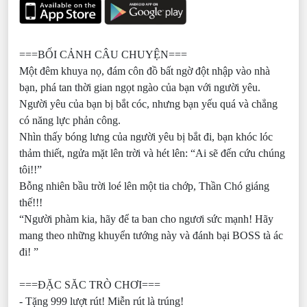
===BỐI CẢNH CÂU CHUYỆN===
Một đêm khuya nọ, đám côn đồ bất ngờ đột nhập vào nhà
bạn, phá tan thời gian ngọt ngào của bạn với người yêu.
Người yêu của bạn bị bắt cóc, nhưng bạn yếu quá và chẳng
có năng lực phản công.
Nhìn thấy bóng lưng của người yêu bị bắt đi, bạn khóc lóc
thảm thiết, ngửa mặt lên trời và hét lên: “Ai sẽ đến cứu chúng
tôi!!”
Bỗng nhiên bầu trời loé lên một tia chớp, Thần Chó giáng
thế!!!
“Người phàm kia, hãy để ta ban cho ngươi sức mạnh! Hãy
mang theo những khuyển tướng này và đánh bại BOSS tà ác
đi! ”
===ĐẶC SĂC TRÒ CHƠI===
- Tặng 999 lượt rút! Miễn rút là trúng!