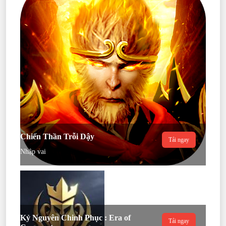
Chiến Thần Trỗi Dậy
Tải ngay
Nhập vai
Kỷ Nguyên Chinh Phục : Era of
Tải ngay