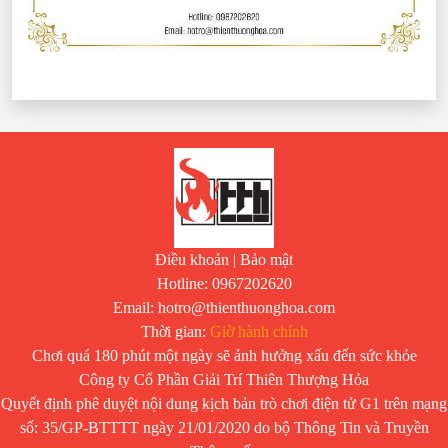
Điều khoản
|
Bảo mật
Hotline: 0967202620
Email: hotro@thienthuonghoa.com
Thời gian:
Giờ hành chính
Chơi quá 180 phút một ngày sẽ ảnh hưởng xấu đến sức khỏe
Công ty Cổ Phần Giải Trí Thiên Thượng Hỏa
Quyết định phê duyệt nội dung kịch bản trò chơi điện tử G1 trên mạng
số: 35/GP-BTTTT ngày 21/01/2020 do bộ Thông Tin và Truyền