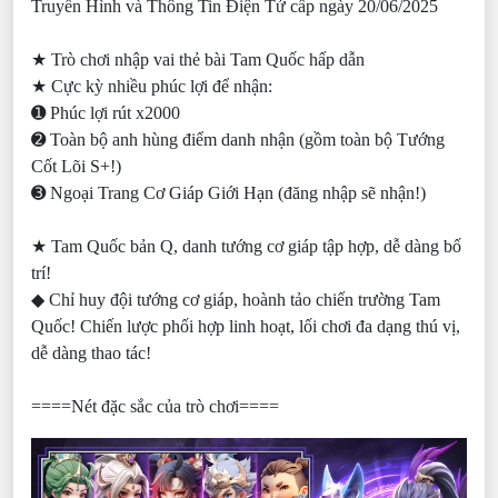
Truyền Hình và Thông Tin Điện Tử cấp ngày 20/06/2025
★ Trò chơi nhập vai thẻ bài Tam Quốc hấp dẫn
★ Cực kỳ nhiều phúc lợi để nhận:
➊ Phúc lợi rút x2000
➋ Toàn bộ anh hùng điểm danh nhận (gồm toàn bộ Tướng
Cốt Lõi S+!)
➌ Ngoại Trang Cơ Giáp Giới Hạn (đăng nhập sẽ nhận!)
★ Tam Quốc bản Q, danh tướng cơ giáp tập hợp, dễ dàng bố
trí!
◆ Chỉ huy đội tướng cơ giáp, hoành tảo chiến trường Tam
Quốc! Chiến lược phối hợp linh hoạt, lối chơi đa dạng thú vị,
dễ dàng thao tác!
====Nét đặc sắc của trò chơi====