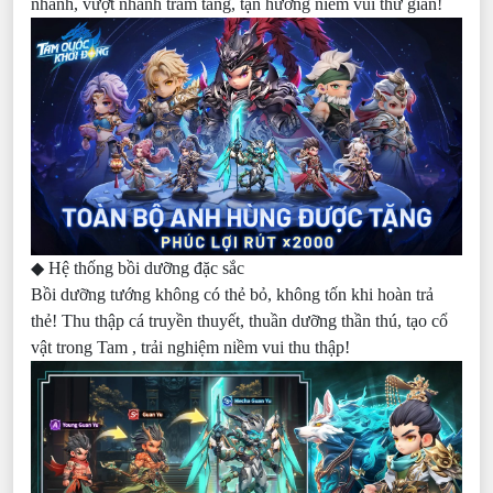
nhanh, vượt nhanh trăm tầng, tận hưởng niềm vui thư giãn!
◆ Hệ thống bồi dưỡng đặc sắc
Bồi dưỡng tướng không có thẻ bỏ, không tốn khi hoàn trả
thẻ! Thu thập cá truyền thuyết, thuần dưỡng thần thú, tạo cổ
vật trong Tam , trải nghiệm niềm vui thu thập!