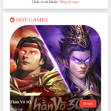
Chưa có tài khoản.
Đăng ký ngay
HOT GAMES
Thần Võ 3Q
Tải ngay
Nhập vai