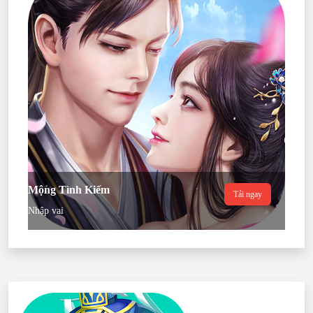
Mộng Tình Kiếm
Tải ngay
Nhập vai