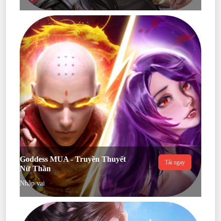
Goddess MUA - Truyền Thuyết
Tải ngay
Nữ Thần
Nhập vai