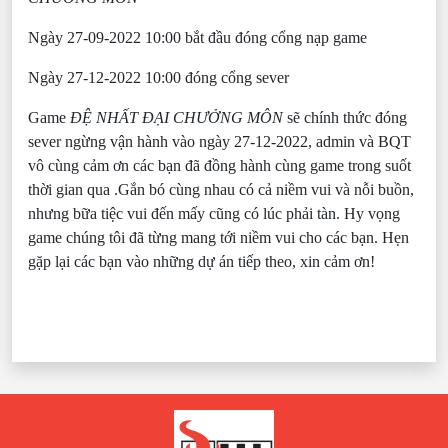
Ngày 27-09-2022 10:00 bắt đầu đóng cổng nạp game
Ngày 27-12-2022 10:00 đóng cổng sever
Game
ĐỆ NHẤT ĐẠI CHƯỞNG MÔN
sẽ chính thức đóng
sever ngừng vận hành vào ngày 27-12-2022, admin và BQT
vô cùng cảm ơn các bạn đã đồng hành cùng game trong suốt
thời gian qua .Gắn bó cùng nhau có cả niềm vui và nỗi buồn,
nhưng bữa tiệc vui đến mấy cũng có lúc phải tàn. Hy vọng
game chúng tôi đã từng mang tới niềm vui cho các bạn. Hẹn
gặp lại các bạn vào những dự án tiếp theo, xin cảm ơn!