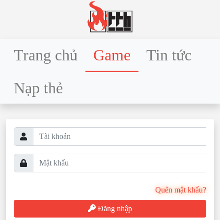
Trang chủ
Game
Tin tức
Nạp thẻ
Quên mật khẩu?
Đăng nhập