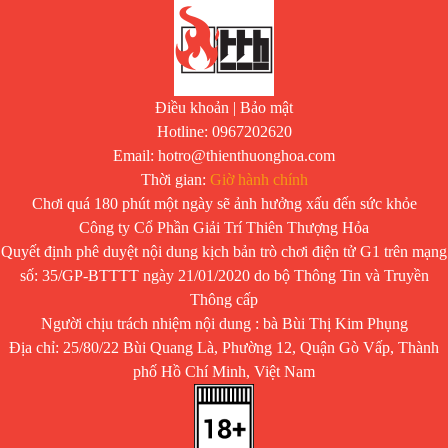
Điều khoản
|
Bảo mật
Hotline: 0967202620
Email: hotro@thienthuonghoa.com
Thời gian:
Giờ hành chính
Chơi quá 180 phút một ngày sẽ ảnh hưởng xấu đến sức khỏe
Công ty Cổ Phần Giải Trí Thiên Thượng Hỏa
Quyết định phê duyệt nội dung kịch bản trò chơi điện tử G1 trên mạng
số: 35/GP-BTTTT ngày 21/01/2020 do bộ Thông Tin và Truyền
Thông cấp
Người chịu trách nhiệm nội dung : bà Bùi Thị Kim Phụng
Địa chỉ: 25/80/22 Bùi Quang Là, Phường 12, Quận Gò Vấp, Thành
phố Hồ Chí Minh, Việt Nam