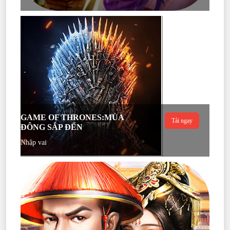
GAME OF THRONES:MÙA
Tải ngay
ĐÔNG SẮP ĐẾN
Nhập vai