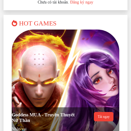
Chưa có tài khoản.
Đăng ký ngay
HOT GAMES
Goddess MUA - Truyền Thuyết
Tải ngay
Nữ Thần
Nhập vai